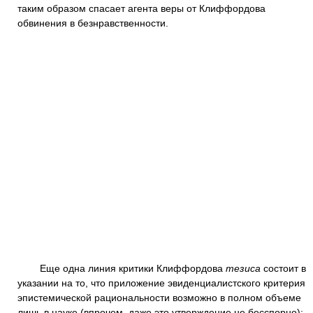
таким образом спасает агента веры от Клиффордова
обвинения в безнравственности.
Еще одна линия критики Клиффордова
тезиса
состоит в
указании на то, что приложение эвиденциалистского критерия
эпистемической рациональности возможно в полном объеме
лишь в науке (впрочем, даже это утверждение не бесспорно);