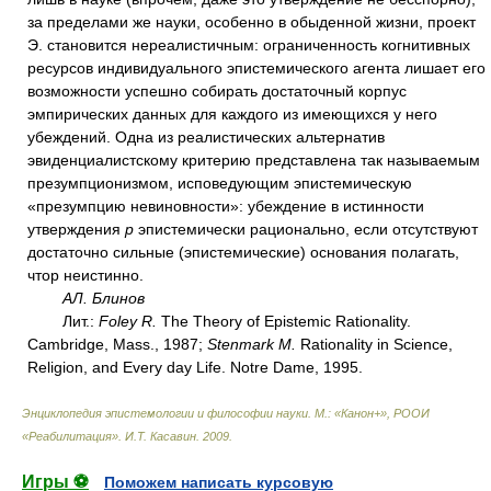
за пределами же науки, особенно в обыденной жизни, проект
Э. становится нереалистичным: ограниченность когнитивных
ресурсов индивидуального эпистемического агента лишает его
возможности успешно собирать достаточный корпус
эмпирических данных для каждого из имеющихся у него
убеждений. Одна из реалистических альтернатив
эвиденциалистскому критерию представлена так называемым
презумпционизмом, исповедующим эпистемическую
«презумпцию невиновности»: убеждение в истинности
утверждения
р
эпистемически рационально, если отсутствуют
достаточно сильные (эпистемические) основания полагать,
чтор неистинно.
АЛ. Блинов
Лит.:
Foley R.
The Theory of Epistemic Rationality.
Cambridge, Mass., 1987;
Stenmark M.
Rationality in Science,
Religion, and Every day Life. Notre Dame, 1995.
Энциклопедия эпистемологии и философии науки. М.: «Канон+», РООИ
«Реабилитация»
.
И.Т. Касавин
.
2009
.
Игры ⚽
Поможем написать курсовую