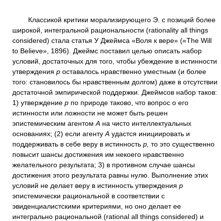
Классикой критики морализирующего Э. с позиций более
широкой, интегральной рациональности (rationality all things
considered) стала статья У Джеймса «Воля к вере» («The Will
to Believe», 1896). Джеймс поставил целью описать набор
условий, достаточных для того, чтобы убеждение в истинности
утверждения
р
оставалось нравственно уместным (и более
того: становилось бы нравственным долгом) даже в отсутствии
достаточной эмпирической поддержки. Джеймсов набор таков:
1) утверждение
р
по природе таково, что вопрос о его
истинности или ложности не может быть решен
эпистемическим агентом
А
на чисто интеллектуальных
основаниях; (2) если агенту
А
удастся инициировать и
поддерживать в себе веру в истинность
р,
то это существенно
повысит шансы достижения им некоего нравственно
желательного результата; 3) в противном случае шансы
достижения этого результата равны нулю. Выполнение этих
условий не делает веру в истинность утверждения
р
эпистемически рациональной в соответствии с
эвиденциалистскими критериями, но оно делает ее
интегрально рациональной (rational all things considered) и